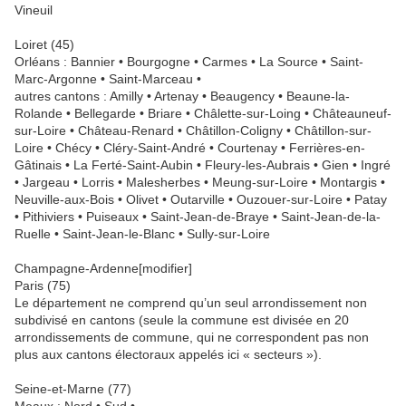
Vineuil
Loiret (45)
Orléans : Bannier • Bourgogne • Carmes • La Source • Saint-
Marc-Argonne • Saint-Marceau •
autres cantons : Amilly • Artenay • Beaugency • Beaune-la-
Rolande • Bellegarde • Briare • Châlette-sur-Loing • Châteauneuf-
sur-Loire • Château-Renard • Châtillon-Coligny • Châtillon-sur-
Loire • Chécy • Cléry-Saint-André • Courtenay • Ferrières-en-
Gâtinais • La Ferté-Saint-Aubin • Fleury-les-Aubrais • Gien • Ingré
• Jargeau • Lorris • Malesherbes • Meung-sur-Loire • Montargis •
Neuville-aux-Bois • Olivet • Outarville • Ouzouer-sur-Loire • Patay
• Pithiviers • Puiseaux • Saint-Jean-de-Braye • Saint-Jean-de-la-
Ruelle • Saint-Jean-le-Blanc • Sully-sur-Loire
Champagne-Ardenne[modifier]
Paris (75)
Le département ne comprend qu’un seul arrondissement non
subdivisé en cantons (seule la commune est divisée en 20
arrondissements de commune, qui ne correspondent pas non
plus aux cantons électoraux appelés ici « secteurs »).
Seine-et-Marne (77)