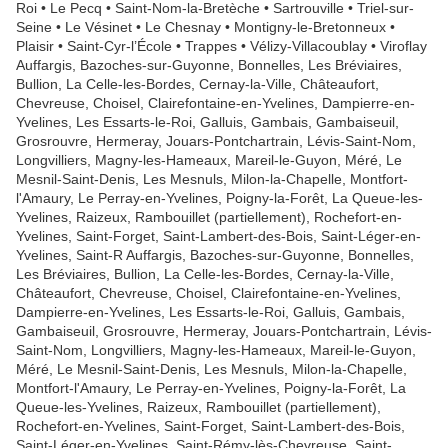
Roi • Le Pecq • Saint-Nom-la-Bretèche • Sartrouville • Triel-sur-
Seine • Le Vésinet • Le Chesnay • Montigny-le-Bretonneux •
Plaisir • Saint-Cyr-l’École • Trappes • Vélizy-Villacoublay • Viroflay
Auffargis, Bazoches-sur-Guyonne, Bonnelles, Les Bréviaires,
Bullion, La Celle-les-Bordes, Cernay-la-Ville, Châteaufort,
Chevreuse, Choisel, Clairefontaine-en-Yvelines, Dampierre-en-
Yvelines, Les Essarts-le-Roi, Galluis, Gambais, Gambaiseuil,
Grosrouvre, Hermeray, Jouars-Pontchartrain, Lévis-Saint-Nom,
Longvilliers, Magny-les-Hameaux, Mareil-le-Guyon, Méré, Le
Mesnil-Saint-Denis, Les Mesnuls, Milon-la-Chapelle, Montfort-
l'Amaury, Le Perray-en-Yvelines, Poigny-la-Forêt, La Queue-les-
Yvelines, Raizeux, Rambouillet (partiellement), Rochefort-en-
Yvelines, Saint-Forget, Saint-Lambert-des-Bois, Saint-Léger-en-
Yvelines, Saint-R Auffargis, Bazoches-sur-Guyonne, Bonnelles,
Les Bréviaires, Bullion, La Celle-les-Bordes, Cernay-la-Ville,
Châteaufort, Chevreuse, Choisel, Clairefontaine-en-Yvelines,
Dampierre-en-Yvelines, Les Essarts-le-Roi, Galluis, Gambais,
Gambaiseuil, Grosrouvre, Hermeray, Jouars-Pontchartrain, Lévis-
Saint-Nom, Longvilliers, Magny-les-Hameaux, Mareil-le-Guyon,
Méré, Le Mesnil-Saint-Denis, Les Mesnuls, Milon-la-Chapelle,
Montfort-l'Amaury, Le Perray-en-Yvelines, Poigny-la-Forêt, La
Queue-les-Yvelines, Raizeux, Rambouillet (partiellement),
Rochefort-en-Yvelines, Saint-Forget, Saint-Lambert-des-Bois,
Saint-Léger-en-Yvelines, Saint-Rémy-lès-Chevreuse, Saint-