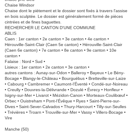
Chaise Windsor
Chaise dont le piètement et le dossier sont fixés à travers l'assise
en bois sculptée. Le dossier est généralement formé de pièces
cintrées et de fines baguettes.
RECHERCHER LE CANTON D'UNE COMMUNE
ABLIS
Caen : 1er canton • 2e canton • 3e canton • 4e canton •
Hérouville-Saint-Clair (Caen 5e canton) • Hérouville-Saint-Clair
(Caen 6e canton) • 7e canton • 8e canton • 9e canton • 10e
canton •
Falaise : Nord • Sud •
Lisieux : 1er canton • 2e canton • 3e canton •
autres cantons : Aunay-sur-Odon • Balleroy • Bayeux • Le Bény-
Bocage • Blangy-le-Château • Bourguébus • Bretteville-sur-Laize
• Cabourg • Cambremer • Caumont-l’Éventé • Condé-sur-Noireau
• Creully • Douvres-la-Délivrande • Dozulé • Évrecy • Honfleur •
Isigny-sur-Mer • Livarot • Mézidon-Canon • Morteaux-Coulibœuf •
Orbec • Ouistreham • Pont-l’Évêque • Ryes • Saint-Pierre-sur-
Dives • Saint-Sever-Calvados • Thury-Harcourt • Tilly-sur-Seulles
• Trévières • Troarn • Trouville-sur-Mer • Vassy • Villers-Bocage •
Vire
Manche (50)