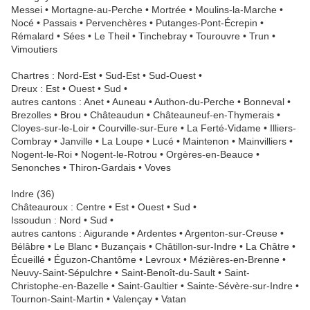
Messei • Mortagne-au-Perche • Mortrée • Moulins-la-Marche •
Nocé • Passais • Pervenchères • Putanges-Pont-Écrepin •
Rémalard • Sées • Le Theil • Tinchebray • Tourouvre • Trun •
Vimoutiers
Chartres : Nord-Est • Sud-Est • Sud-Ouest •
Dreux : Est • Ouest • Sud •
autres cantons : Anet • Auneau • Authon-du-Perche • Bonneval •
Brezolles • Brou • Châteaudun • Châteauneuf-en-Thymerais •
Cloyes-sur-le-Loir • Courville-sur-Eure • La Ferté-Vidame • Illiers-
Combray • Janville • La Loupe • Lucé • Maintenon • Mainvilliers •
Nogent-le-Roi • Nogent-le-Rotrou • Orgères-en-Beauce •
Senonches • Thiron-Gardais • Voves
Indre (36)
Châteauroux : Centre • Est • Ouest • Sud •
Issoudun : Nord • Sud •
autres cantons : Aigurande • Ardentes • Argenton-sur-Creuse •
Bélâbre • Le Blanc • Buzançais • Châtillon-sur-Indre • La Châtre •
Écueillé • Éguzon-Chantôme • Levroux • Mézières-en-Brenne •
Neuvy-Saint-Sépulchre • Saint-Benoît-du-Sault • Saint-
Christophe-en-Bazelle • Saint-Gaultier • Sainte-Sévère-sur-Indre •
Tournon-Saint-Martin • Valençay • Vatan