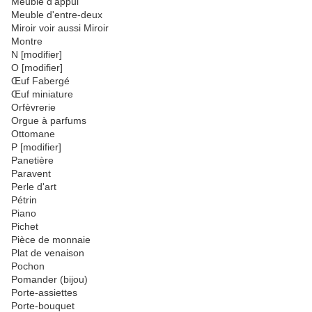
Meuble d'appui
Meuble d'entre-deux
Miroir voir aussi Miroir
Montre
N [modifier]
O [modifier]
Œuf Fabergé
Œuf miniature
Orfèvrerie
Orgue à parfums
Ottomane
P [modifier]
Panetière
Paravent
Perle d'art
Pétrin
Piano
Pichet
Pièce de monnaie
Plat de venaison
Pochon
Pomander (bijou)
Porte-assiettes
Porte-bouquet