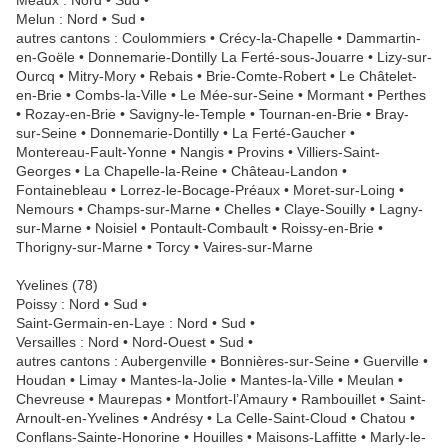
Meaux : Nord • Sud •
Melun : Nord • Sud •
autres cantons : Coulommiers • Crécy-la-Chapelle • Dammartin-
en-Goële • Donnemarie-Dontilly La Ferté-sous-Jouarre • Lizy-sur-
Ourcq • Mitry-Mory • Rebais • Brie-Comte-Robert • Le Châtelet-
en-Brie • Combs-la-Ville • Le Mée-sur-Seine • Mormant • Perthes
• Rozay-en-Brie • Savigny-le-Temple • Tournan-en-Brie • Bray-
sur-Seine • Donnemarie-Dontilly • La Ferté-Gaucher •
Montereau-Fault-Yonne • Nangis • Provins • Villiers-Saint-
Georges • La Chapelle-la-Reine • Château-Landon •
Fontainebleau • Lorrez-le-Bocage-Préaux • Moret-sur-Loing •
Nemours • Champs-sur-Marne • Chelles • Claye-Souilly • Lagny-
sur-Marne • Noisiel • Pontault-Combault • Roissy-en-Brie •
Thorigny-sur-Marne • Torcy • Vaires-sur-Marne
Yvelines (78)
Poissy : Nord • Sud •
Saint-Germain-en-Laye : Nord • Sud •
Versailles : Nord • Nord-Ouest • Sud •
autres cantons : Aubergenville • Bonnières-sur-Seine • Guerville •
Houdan • Limay • Mantes-la-Jolie • Mantes-la-Ville • Meulan •
Chevreuse • Maurepas • Montfort-l’Amaury • Rambouillet • Saint-
Arnoult-en-Yvelines • Andrésy • La Celle-Saint-Cloud • Chatou •
Conflans-Sainte-Honorine • Houilles • Maisons-Laffitte • Marly-le-