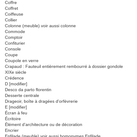
Coffre
Coffret
Coiffeuse
Collier
Colonne (meuble) voir aussi colonne
Commode
Comptoir
Confiturier
Console
Coupe
Coupole en verre
Crapaud : Fauteuil entièrement rembourré à dossier gondole
XIXe siècle
Crédence
D [modifier]
Desco da parto florentin
Desserte centrale
Drageoir, boîte à dragées d'orfèvrerie
E [modifier]
Écran à feu
Écritoire
Élément d'architecture ou de décoration
Encrier
Enfilade (meuble) voir aussi homonymes Enfilade