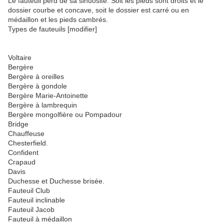
Le fauteuil perd de sa sinuosité. Soit les pieds sont droits et le
dossier courbe et concave, soit le dossier est carré ou en
médaillon et les pieds cambrés.
Types de fauteuils [modifier]
Voltaire
Bergère
Bergère à oreilles
Bergère à gondole
Bergère Marie-Antoinette
Bergère à lambrequin
Bergère mongolfière ou Pompadour
Bridge
Chauffeuse
Chesterfield.
Confident
Crapaud
Davis
Duchesse et Duchesse brisée.
Fauteuil Club
Fauteuil inclinable
Fauteuil Jacob
Fauteuil à médaillon