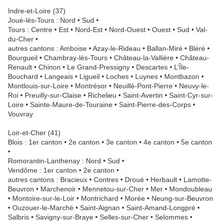
Indre-et-Loire (37)
Joué-lès-Tours : Nord • Sud •
Tours : Centre • Est • Nord-Est • Nord-Ouest • Ouest • Sud • Val-
du-Cher •
autres cantons : Amboise • Azay-le-Rideau • Ballan-Miré • Bléré •
Bourgueil • Chambray-lès-Tours • Château-la-Vallière • Château-
Renault • Chinon • Le Grand-Pressigny • Descartes • L’Île-
Bouchard • Langeais • Ligueil • Loches • Luynes • Montbazon •
Montlouis-sur-Loire • Montrésor • Neuillé-Pont-Pierre • Neuvy-le-
Roi • Preuilly-sur-Claise • Richelieu • Saint-Avertin • Saint-Cyr-sur-
Loire • Sainte-Maure-de-Touraine • Saint-Pierre-des-Corps •
Vouvray
Loir-et-Cher (41)
Blois : 1er canton • 2e canton • 3e canton • 4e canton • 5e canton
•
Romorantin-Lanthenay : Nord • Sud •
Vendôme : 1er canton • 2e canton •
autres cantons : Bracieux • Contres • Droué • Herbault • Lamotte-
Beuvron • Marchenoir • Mennetou-sur-Cher • Mer • Mondoubleau
• Montoire-sur-le-Loir • Montrichard • Morée • Neung-sur-Beuvron
• Ouzouer-le-Marché • Saint-Aignan • Saint-Amand-Longpré •
Salbris • Savigny-sur-Braye • Selles-sur-Cher • Selommes •