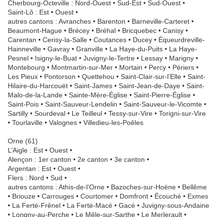
Cherbourg-Octeville : Nord-Ouest • Sud-Est • Sud-Ouest •
Saint-Lô : Est • Ouest •
autres cantons : Avranches • Barenton • Barneville-Carteret •
Beaumont-Hague • Brécey • Bréhal • Bricquebec • Canisy •
Carentan • Cerisy-la-Salle • Coutances • Ducey • Équeurdreville-
Hainneville • Gavray • Granville • La Haye-du-Puits • La Haye-
Pesnel • Isigny-le-Buat • Juvigny-le-Tertre • Lessay • Marigny •
Montebourg • Montmartin-sur-Mer • Mortain • Percy • Périers •
Les Pieux • Pontorson • Quettehou • Saint-Clair-sur-l’Elle • Saint-
Hilaire-du-Harcouët • Saint-James • Saint-Jean-de-Daye • Saint-
Malo-de-la-Lande • Sainte-Mère-Église • Saint-Pierre-Église •
Saint-Pois • Saint-Sauveur-Lendelin • Saint-Sauveur-le-Vicomte •
Sartilly • Sourdeval • Le Teilleul • Tessy-sur-Vire • Torigni-sur-Vire
• Tourlaville • Valognes • Villedieu-les-Poêles
Orne (61)
L’Aigle : Est • Ouest •
Alençon : 1er canton • 2e canton • 3e canton •
Argentan : Est • Ouest •
Flers : Nord • Sud •
autres cantons : Athis-de-l’Orne • Bazoches-sur-Hoëne • Bellême
• Briouze • Carrouges • Courtomer • Domfront • Écouché • Exmes
• La Ferté-Frênel • La Ferté-Macé • Gacé • Juvigny-sous-Andaine
• Longny-au-Perche • Le Mêle-sur-Sarthe • Le Merlerault •