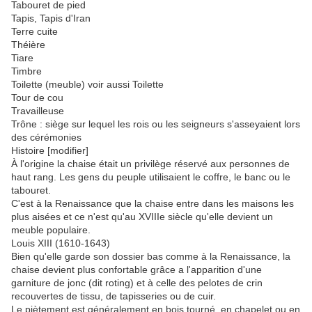
Tabouret de pied
Tapis, Tapis d'Iran
Terre cuite
Théière
Tiare
Timbre
Toilette (meuble) voir aussi Toilette
Tour de cou
Travailleuse
Trône : siège sur lequel les rois ou les seigneurs s'asseyaient lors
des cérémonies
Histoire [modifier]
À l'origine la chaise était un privilège réservé aux personnes de
haut rang. Les gens du peuple utilisaient le coffre, le banc ou le
tabouret.
C'est à la Renaissance que la chaise entre dans les maisons les
plus aisées et ce n'est qu'au XVIIIe siècle qu'elle devient un
meuble populaire.
Louis XIII (1610-1643)
Bien qu'elle garde son dossier bas comme à la Renaissance, la
chaise devient plus confortable grâce a l'apparition d'une
garniture de jonc (dit roting) et à celle des pelotes de crin
recouvertes de tissu, de tapisseries ou de cuir.
Le piètement est généralement en bois tourné, en chapelet ou en