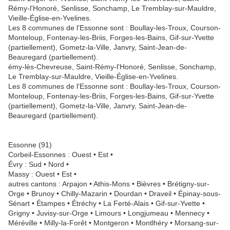
Rémy-l'Honoré, Senlisse, Sonchamp, Le Tremblay-sur-Mauldre,
Vieille-Église-en-Yvelines.
Les 8 communes de l'Essonne sont : Boullay-les-Troux, Courson-
Monteloup, Fontenay-les-Briis, Forges-les-Bains, Gif-sur-Yvette
(partiellement), Gometz-la-Ville, Janvry, Saint-Jean-de-
Beauregard (partiellement).
émy-lès-Chevreuse, Saint-Rémy-l'Honoré, Senlisse, Sonchamp,
Le Tremblay-sur-Mauldre, Vieille-Église-en-Yvelines.
Les 8 communes de l'Essonne sont : Boullay-les-Troux, Courson-
Monteloup, Fontenay-les-Briis, Forges-les-Bains, Gif-sur-Yvette
(partiellement), Gometz-la-Ville, Janvry, Saint-Jean-de-
Beauregard (partiellement).
Essonne (91)
Corbeil-Essonnes : Ouest • Est •
Évry : Sud • Nord •
Massy : Ouest • Est •
autres cantons : Arpajon • Athis-Mons • Bièvres • Brétigny-sur-
Orge • Brunoy • Chilly-Mazarin • Dourdan • Draveil • Épinay-sous-
Sénart • Étampes • Étréchy • La Ferté-Alais • Gif-sur-Yvette •
Grigny • Juvisy-sur-Orge • Limours • Longjumeau • Mennecy •
Méréville • Milly-la-Forêt • Montgeron • Montlhéry • Morsang-sur-