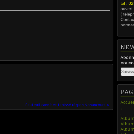
tél : 
ouvert
( télép
Contact
norma
NEW
Abonne
nouvea
Email
PAG
Accuei
Fauteuil canné et tapissé région Nonancourt
,
.
Album 
Album 
Album