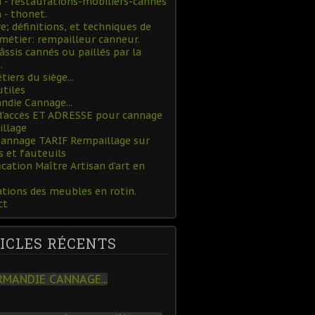
- restaurations-mobiliers-cannes
- thonet.
re; définitions, et techniques de
métier: rempailleur canneur.
âssis cannés ou paillés par la
.
tiers du siège...
utiles
die Cannage...
d'accès ET ADRESSE pour cannage
illage
Cannage TARIF Rempaillage sur
s et fauteuils
ication Maître Artisan d'art en
tions des meubles en rotin.
ct
ICLES RÉCENTS