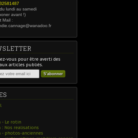
0232581487
 du lundi au samedi
honer avant !)
 Mail :
ndie.cannage@wanadoo.fr
SLETTER
z-vous pour être averti des
ux articles publiés.
ES
l
- Le rotin
: Nos realisations
 - photos-anciennes