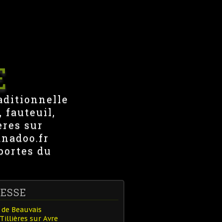
E
aditionnelle
 fauteuil,
ères sur
anadoo.fr
portes du
ESSE
 de Beauvais
Tillières sur Avre