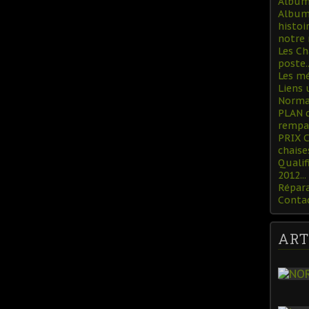
Album 
Album 
histoi
notre 
Les Ch
poste..
Les mé
Liens 
Norman
PLAN 
rempa
PRIX 
chaise
Qualif
2012...
Répara
Conta
ART