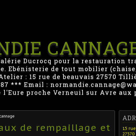
NDIE CANNAG
Valérie Ducrocq pour la restauration tr
e. Ebénisterie de tout mobilier (chaise,
telier : 15 rue de beauvais 27570 Tilli
1487 *** Email : normandie.cannage@w
e l'Eure proche Verneuil sur Avre aux 
 cannage
ADR
aux de rempaillage et
15 rue
27570 