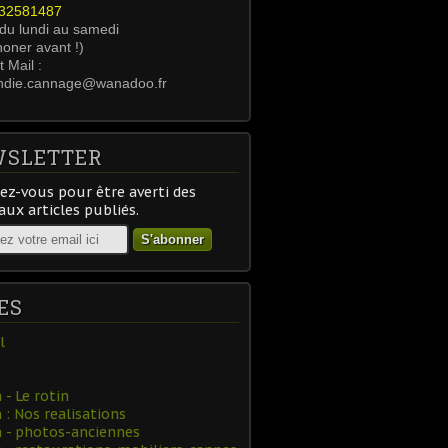
0232581487
 du lundi au samedi
honer avant !)
 Mail :
ndie.cannage@wanadoo.fr
SLETTER
z-vous pour être averti des
ux articles publiés.
ES
l
- Le rotin
: Nos realisations
 - photos-anciennes