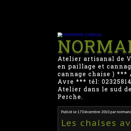
NORMA
Atelier artisanal de 
en paillage et cannag
cannage chaise ) *** A
Avre *** tél: 023258
Atelier dans le sud d
Perche.
Publié le
17 Décembre 2010
par norman
Les chaises av