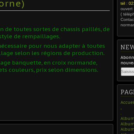
'orne)
tél : 
ouvert
( télép
Contact
norma
 de toutes sortes de chassis paillés, de
style de rempaillages.
nécessaire pour nous adapter à toutes
NEW
lage selon les régions de production.
Abonne
lage banquette, en croix normande,
nouvea
ets couleurs, prix selon dimensions.
Email
PAG
Accuei
,
.
Album 
Album 
Album