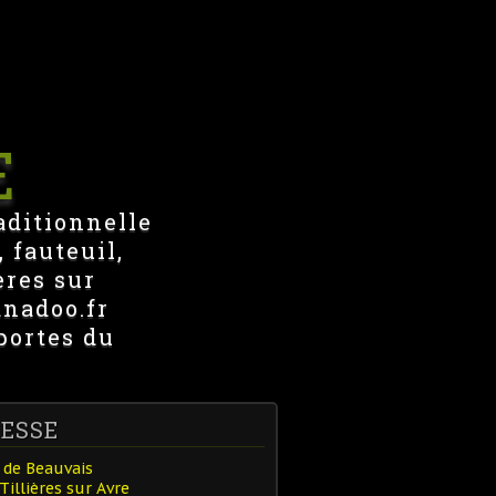
E
aditionnelle
 fauteuil,
ères sur
anadoo.fr
portes du
ESSE
 de Beauvais
Tillières sur Avre