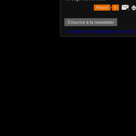
Repost
0
S'inscrire à la newsletter
Cannage et rempaillage à Nonancourt