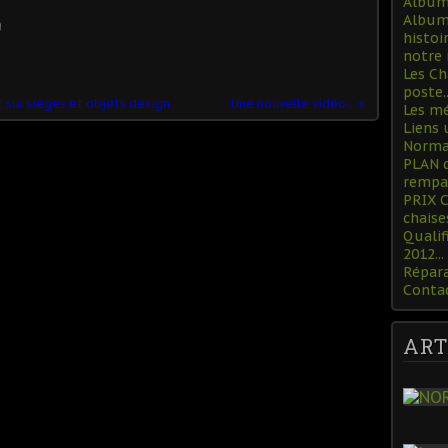
Album 
Album 
histoi
notre 
Les Ch
poste..
 sur sièges et objets design
Une nouvelle vidéo..
Les mé
Liens 
Norman
PLAN 
rempa
PRIX 
chaise
Qualif
2012...
Répara
Conta
ART