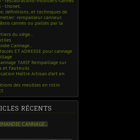
- restaurations-mobiliers-cannes
- thonet.
re; définitions, et techniques de
métier: rempailleur canneur.
âssis cannés ou paillés par la
.
tiers du siège...
utiles
die Cannage...
d'accès ET ADRESSE pour cannage
illage
Cannage TARIF Rempaillage sur
s et fauteuils
ication Maître Artisan d'art en
tions des meubles en rotin.
ct
ICLES RÉCENTS