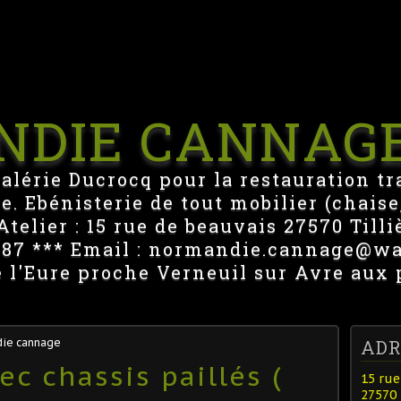
NDIE CANNAG
Valérie Ducrocq pour la restauration tr
e. Ebénisterie de tout mobilier (chaise,
telier : 15 rue de beauvais 27570 Tilli
1487 *** Email : normandie.cannage@w
e l'Eure proche Verneuil sur Avre aux 
die cannage
ADR
ec chassis paillés (
15 rue
27570 