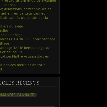
- restaurations-mobiliers-cannes
- thonet.
re; définitions, et techniques de
métier: rempailleur canneur.
âssis cannés ou paillés par la
.
tiers du siège...
utiles
die Cannage...
d'accès ET ADRESSE pour cannage
illage
Cannage TARIF Rempaillage sur
s et fauteuils
ication Maître Artisan d'art en
tions des meubles en rotin.
ct
ICLES RÉCENTS