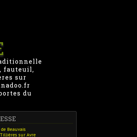
E
aditionnelle
 fauteuil,
ères sur
anadoo.fr
portes du
ESSE
 de Beauvais
Tillières sur Avre