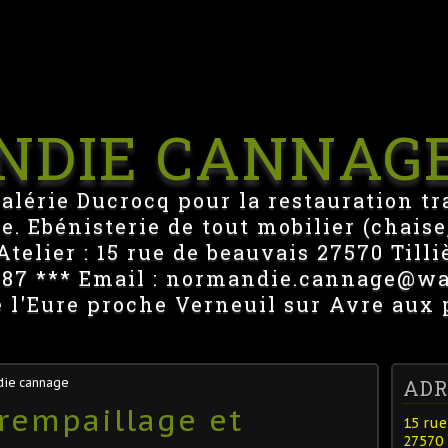
NDIE CANNAG
Valérie Ducrocq pour la restauration tr
e. Ebénisterie de tout mobilier (chaise,
telier : 15 rue de beauvais 27570 Tilli
1487 *** Email : normandie.cannage@w
e l'Eure proche Verneuil sur Avre aux 
die cannage
ADR
e rempaillage et
15 rue
27570 