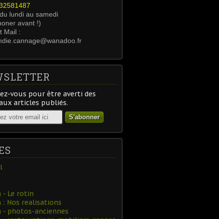
0232581487
 du lundi au samedi
honer avant !)
 Mail :
ndie.cannage@wanadoo.fr
SLETTER
z-vous pour être averti des
ux articles publiés.
ES
l
- Le rotin
: Nos realisations
 - photos-anciennes