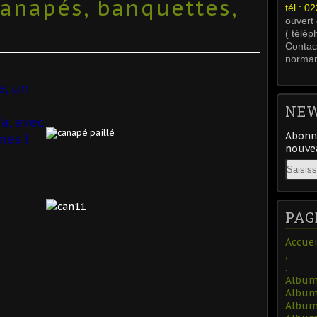
anapés, banquettes,
tél : 
ouvert
( télép
Contact
norma
e, un
NEW
a, avec
Abonne
mes !
nouvea
Email
PAG
Accuei
,
.
Album 
Album 
Album