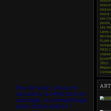
Album 
Album 
histoi
notre 
Les Ch
poste..
Les mé
Liens 
Norman
PLAN 
rempa
PRIX 
chaise
Qualif
2012...
Répara
Conta
ART
Pas de souci ,nous en
assurons la réféction en
cannage, ou rempaillage
dans notre atelier !