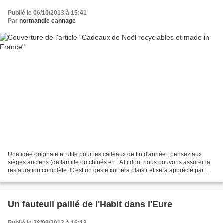
Publié le 06/10/2013 à 15:41
Par
normandie cannage
Une idée originale et utile pour les cadeaux de fin d'année ; pensez aux
sièges anciens (de famille ou chinés en FAT) dont nous pouvons assurer la
restauration complète. C'est un geste qui fera plaisir et sera apprécié par
tous ; par exemple une charmante...
Un fauteuil paillé de l'Habit dans l'Eure
Publié le 28/09/2013 à 16:13