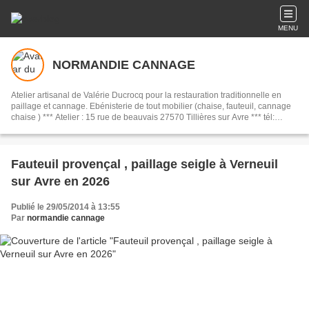
MENU
NORMANDIE CANNAGE
Atelier artisanal de Valérie Ducrocq pour la restauration traditionnelle en
paillage et cannage. Ebénisterie de tout mobilier (chaise, fauteuil, cannage
chaise ) *** Atelier : 15 rue de beauvais 27570 Tillières sur Avre *** tél:
0232581487 *** Email : normandie.cannage@wanadoo.fr Atelier dans le
sud de l'Eure proche Verneuil sur Avre aux portes du Perche.
Fauteuil provençal , paillage seigle à Verneuil
sur Avre en 2026
Publié le 29/05/2014 à 13:55
Par
normandie cannage